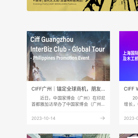
CIFF广州｜锚定全球商机，朋友
CIF
圈扩容加速中！
今年
近日，中国家博会（广州）在印尼
2
待！
首都雅加达举办了中国家博会（广州）
增长，
推介会。关于 中国家博会(广州)
械出口
InterBiz Club寰球行路虽远，行则将
械企业

2023-10-14
2023-
至。一段旨在促进全球家具行业交流，
200
助力中国家居企业开拓全球商机的
人员60
CIFF 寰球行已经在路上！作为全球家
种木工