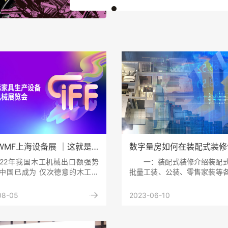
F WMF上海设备展 ｜这就是
数字量房如何在装配式装修
的机械设备阵容？有亿点期
用？
022年我国木工机械出口额强势
一：装配式装修介绍装配
中国已成为 仅次德意的木工机
批量工装、公装、零售家装等
大国。截至目前，我国有木工机
装修工程的发展趋势。其以“
约1200家，规模以上企业超过
计、模块化定型、工厂化生产

08-05
2023-06-10
家，从业人员近10万人，工程技术
施工”为核心理念，实现“更加
00余人，可提供69品类约1100
加高效、更加环保、更少浪费
机械产品。我国木工机械产品种
产出，具备广泛的竞争优势，