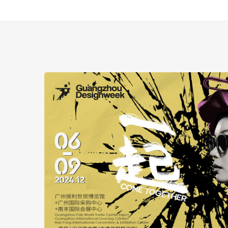
2024广州设计周定档12月6-9日，主题：一起！展览规模又扩了！
+广州国
达18个
材料/高
、艺术
规模大