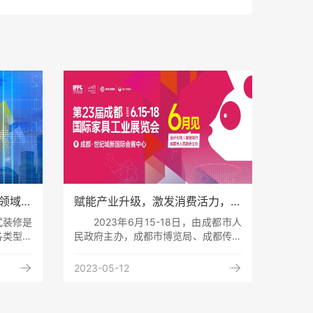
领域应
赋能产业升级，激发消费活力，第
23届成都家具展6月吹响“集结号”
式装修是
2023年6月15-18日，由成都市人
各类型的
民政府主办，成都市博览局、成都传媒
标准化设
集团、新都区人民政府、崇州市人民政
、装配式
府承办的第23届成都国际家具工业展


2023-05-12
精准、更
览会，将在成都世纪城新国际会展中心
”的装修
盛装举办。本届展会由成都新东方展览
逐步获得
有限公司、成都香江中居联会展有限公