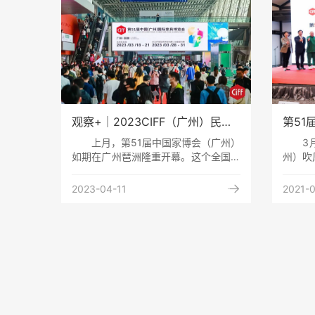
居商贸首选必选平台，中国对外贸易中
类繁多
心集团有限公司旗下的中国家博会 (广
木材加
州) 前往全球各地，联动当地家居行业
平板锯
商协会、采购集团、媒体举办推介会、
产品之
座谈会及各类
材刨
观察+｜2023CIFF（广州）民用
第51
家具展收官，向行业释放了哪些趋
日开幕
上月，第51届中国家博会（广州）
3
势信号？
相
如期在广州琶洲隆重开幕。这个全国乃
州）吹
至全球年度大家居博览会，围绕着“设
博会重
计引领、内外循环、全链协同”的展会
文创形

2023-04-11
2021-
定位，再一次彰显出家居展会“国家队”
将迎来
的实力，并向外界释放出整个大家居行
届中国
业全面复苏的积极信号。通过一组主办
18-2
方的统计数据，或许更能直观感受到这
洲盛大
一点——本次展会吸引了来自166个国
米，参
家和地区的380763名专业观众到会，
聚焦“
较疫情前的2019年增长27.88%，仅展
的展会
会首日客流量
格局”