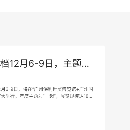
2024广州设计周定档12月6-9日，主题：一起！展览规模又扩了！
12月6-9日，将在“广州保利世贸博览馆+广州国
大举行。年度主题为“一起”，展览规模达18个
盖”设计/文创/艺术/潮流/智能/软装/材料/高
和机构参展展出，以及联合知名设计师、艺术
展项目共同展览，当属亚洲设计产业第一规模大