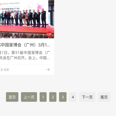
，主要包括平板锯、木材刨床、
了市场的认同！装配式装修具
工中心、木材开槽机等。其中，
将天花、地面、墙面、厨房、
是我国木工机械产品出口的主力
窗等各类部品进行标准化、模
一，出口量占比较大。此外，木
设计，以确保能够通过机械实
效精准的工业化生产。同时在
届中国家博会（广州）3月18
，全新吉祥物“佳佳”重磅亮
月1日，第51届中国家博会（广
风会在广州召开。会上，中国家
磅推出吉祥物新IP“佳佳”，借助
象赋能，中国家博会（广州）也

03-04
品牌的跨越发展。据了解，第51
家博会（广州）将于2023年3月
1日、3月28-31日分两期在广州琶
举办，展览规模达70万平方
展品牌约4000家。本届家博会
首页
上一页
1
2
3
4
下一页
尾页
设计引领、内外循环、全链协同”
定位，以“共筑美好家、服务新