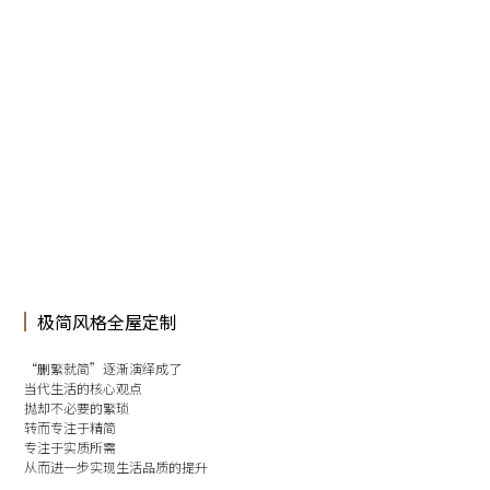
极简风格全屋定制
“删繁就简”逐渐演绎成了
当代生活的核心观点
抛却不必要的繁琐
转而专注于精简
专注于实质所需
从而进一步实现生活品质的提升